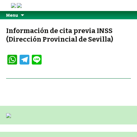
Menu
Información de cita previa INSS
(Dirección Provincial de Sevilla)
W
Te
Li
h
le
n
at
gr
e
sA
a
p
m
p