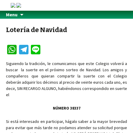
Menu
Lotería de Navidad
W
Te
Li
h
le
n
Siguiendo la tradición, le comunicamos que este Colegio volverá a
at
gr
e
buscar la suerte en el próximo sorteo de Navidad. Los amigos y
sA
a
compañeros que quieran compartir la suerte con el Colegio
deberán adquirir los décimos al precio de veinte euros cada uno, es
p
m
decir, SIN RECARGO ALGUNO, habiéndonos correspondido en suerte
p
el
NÚMERO 38337
Si está interesado en participar, hágalo saber a la mayor brevedad
para evitar que más tarde no podamos atender su solicitud porque