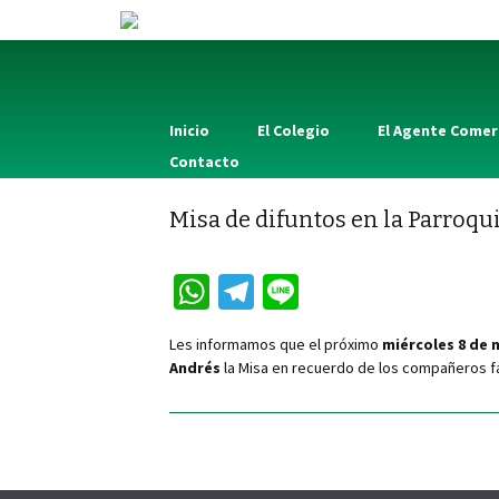
Inicio
El Colegio
El Agente Comer
Contacto
Misa de difuntos en la Parroqu
W
Te
Li
h
le
n
Les informamos que el próximo
miércoles 8 de 
at
gr
e
Andrés
la Misa en recuerdo de los compañeros fa
sA
a
p
m
p