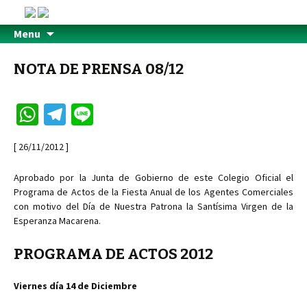
Menu
NOTA DE PRENSA 08/12
W
Te
Li
h
le
n
[ 26/11/2012 ]
at
gr
e
sA
a
Aprobado por la Junta de Gobierno de este Colegio Oficial el
Programa de Actos de la Fiesta Anual de los Agentes Comerciales
p
m
con motivo del Día de Nuestra Patrona la Santísima Virgen de la
p
Esperanza Macarena.
PROGRAMA DE ACTOS 2012
Viernes día 14 de Diciembre