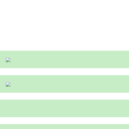
.
.
.