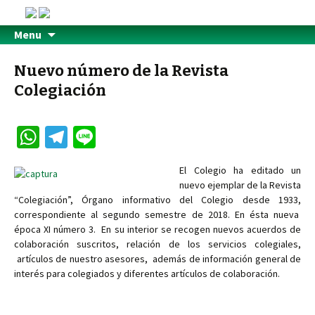
Menu
Nuevo número de la Revista
Colegiación
W
Te
Li
h
le
n
El Colegio ha editado un
at
gr
e
nuevo ejemplar de la Revista
sA
a
“Colegiación”, Órgano informativo del Colegio desde 1933,
correspondiente al segundo semestre de 2018. En ésta nueva
p
m
época XI número 3. En su interior se recogen nuevos acuerdos de
p
colaboración suscritos, relación de los servicios colegiales,
artículos de nuestro asesores, además de información general de
interés para colegiados y diferentes artículos de colaboración.