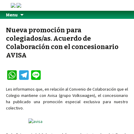
Menu
Nueva promoción para
colegiados/as. Acuerdo de
Colaboración con el concesionario
AVISA
W
Te
Li
h
le
n
Les informamos que, en relación al Convenio de Colaboración que el
at
gr
e
Colegio mantiene con Avisa (grupo Volkswagen), el concesionario
sA
a
ha publicado una promoción especial exclusiva para nuestro
colectivo.
p
m
p