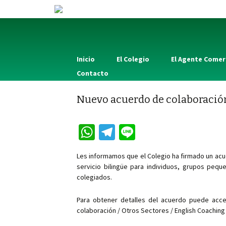
Inicio
El Colegio
El Agente Comer
Contacto
Nuevo acuerdo de colaboración
W
Te
Li
h
le
n
Les informamos que el Colegio ha firmado un acue
at
gr
e
servicio bilingüe para individuos, grupos pe
sA
a
colegiados.
p
m
Para obtener detalles del acuerdo puede acc
p
colaboración / Otros Sectores / English Coaching 