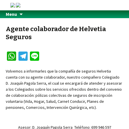
Menu
Agente colaborador de Helvetia
Seguros
W
Te
Li
h
le
n
Volvemos a informarles que la compañía de seguros Helvetia
at
gr
e
cuenta con su agente colaborador, nuestro compañero Colegiado
sA
a
D. Joaquín Pagola Serra, el cual se encargará de atender y asesorar
a los Colegiados sobre los servicios ofrecidos dentro del convenio
p
m
de colaboración: pólizas colectivas de seguros de inscripción
p
voluntaria (Vida, Hogar, Salud, Carnet Conducir, Planes de
pensiones, Comercios, Intervención Quirúrgica, etc).
Asesor: D. Joaquín Pagola Serra Teléfono: 699 946 597