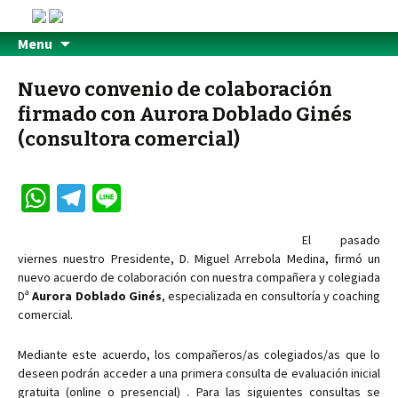
Menu
Nuevo convenio de colaboración
firmado con Aurora Doblado Ginés
(consultora comercial)
W
Te
Li
h
le
n
El pasado
at
gr
e
viernes nuestro Presidente, D. Miguel Arrebola Medina, firmó un
sA
a
nuevo acuerdo de colaboración con nuestra compañera y colegiada
Dª
Aurora Doblado Ginés
, especializada en consultoría y coaching
p
m
comercial.
p
Mediante este acuerdo, los compañeros/as colegiados/as que lo
deseen podrán acceder a una primera consulta de evaluación inicial
gratuita (online o presencial) . Para las siguientes consultas se