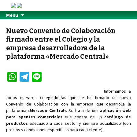
Menu
Nuevo Convenio de Colaboración
firmado entre el Colegio y la
empresa desarrolladora de la
plataforma «Mercado Central»
W
Te
Li
h
le
n
Informamos a
at
gr
e
todos nuestros colegiados/as que se ha firmado un nuevo
sA
a
Convenio de Colaboración con la empresa que desarrolla la
plataforma «
Mercado Central
«. Se trata de una
aplicación web
p
m
para agentes comerciales
que consta de un
catálogo de
p
productos
adecuado a cada sector y siempre actualizado (con
precios y condiciones específicas para cada cliente).