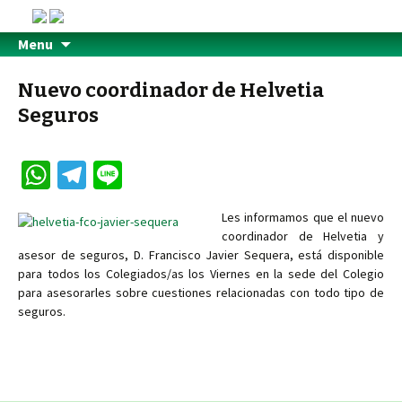
Menu
Nuevo coordinador de Helvetia
Seguros
W
Te
Li
h
le
n
Les informamos que el nuevo
at
gr
e
coordinador de Helvetia y
sA
a
asesor de seguros, D. Francisco Javier Sequera, está disponible
para todos los Colegiados/as los Viernes en la sede del Colegio
p
m
para asesorarles sobre cuestiones relacionadas con todo tipo de
p
seguros.