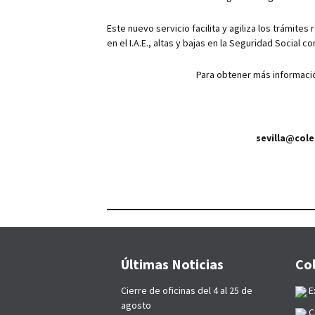
p
Este nuevo servicio facilita y agiliza los trámites
en el I.A.E., altas y bajas en la Seguridad Social 
Para obtener más informació
sevilla@col
Últimas Noticias
Co
Cierre de oficinas del 4 al 25 de
E
agosto
C