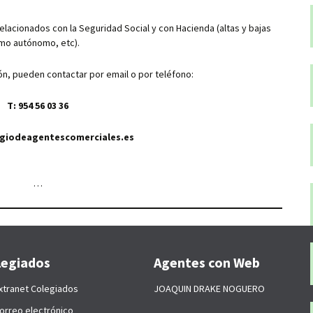
 relacionados con la Seguridad Social y con Hacienda (altas y bajas
como autónomo, etc).
n, pueden contactar por email o por teléfono:
T: 954 56 03 36
egiodeagentescomerciales.es
…
legiados
Agentes con Web
xtranet Colegiados
JOAQUIN DRAKE NOGUERO
orreo electrónico