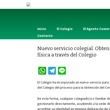
Inicio
El Colegio
El Agente Comer
Contacto
Nuevo servicio colegial. Obten
física a través del Colegio
W
Te
Li
h
le
n
El Colegio ha incorporado un nuevo servicio para 
at
gr
e
del Colegio del proceso para la obtención del Cert
sA
a
De esta forma, cualquier colegiado/a o familiar d
p
m
gestionarlo directamente, acudiendo a la sede de
acreditar su identidad en ninguna delegación de l