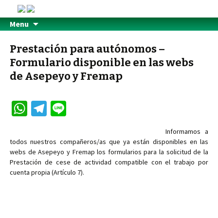
Menu
Prestación para autónomos –
Formulario disponible en las webs
de Asepeyo y Fremap
W
Te
Li
h
le
n
Informamos a
at
gr
e
todos nuestros compañeros/as que ya están disponibles en las
sA
a
webs de Asepeyo y Fremap los formularios para la solicitud de la
Prestación de cese de actividad compatible con el trabajo por
p
m
cuenta propia (Artículo 7).
p