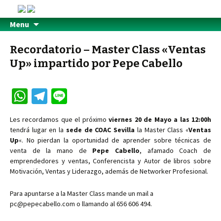
Menu
Recordatorio – Master Class «Ventas
Up» impartido por Pepe Cabello
W
Te
Li
h
le
n
Les recordamos que el próximo
viernes 20 de Mayo a las 12:00h
at
gr
e
tendrá lugar en la
sede de COAC Sevilla
la Master Class «
Ventas
sA
a
Up
«. No pierdan la oportunidad de aprender sobre técnicas de
venta de la mano de
Pepe Cabello
, afamado Coach de
p
m
emprendedores y ventas, Conferencista y Autor de libros sobre
p
Motivación, Ventas y Liderazgo, además de Networker Profesional.
Para apuntarse a la Master Class mande un mail a
pc@pepecabello.com o llamando al 656 606 494.