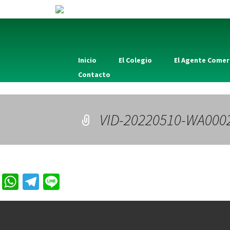
Inicio
El Colegio
El Agente Comer
Contacto
VID-20220510-WA000
W
Te
Li
h
le
n
at
gr
e