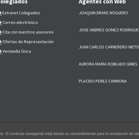
olegiados
Agentes con Web
Extranet Colegiados
JOAQUIN DRAKE NOGUERO
Correo electrónico
JOSE ANDRES GOMEZ RODRIGUE
Cita con nuestros asesores
Ofertas de Representación
JUAN CARLOS CARNERERO NIET
Ventanilla Única
AURORA MARIA DOBLADO GINES
PLACIDO PEREZ CARMONA
uario. Si continúa navegando está dando su consentimiento para la aceptación de l
s Comerciales de Sevilla y Provincia, Todos los Derechos de esta web es