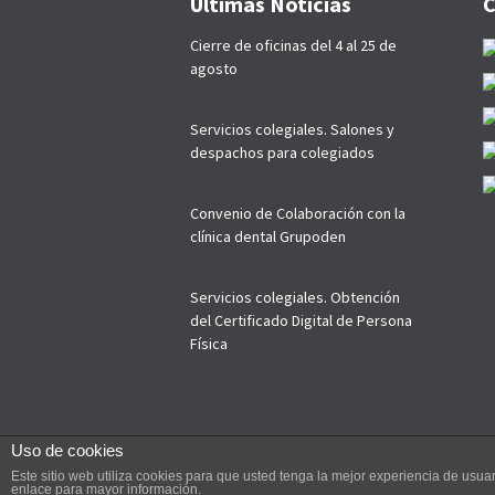
Últimas Noticias
C
Cierre de oficinas del 4 al 25 de
agosto
Servicios colegiales. Salones y
despachos para colegiados
Convenio de Colaboración con la
clínica dental Grupoden
Servicios colegiales. Obtención
del Certificado Digital de Persona
Física
Uso de cookies
Este sitio web utiliza cookies para que usted tenga la mejor experiencia de us
--------
COPYRIGHT © 2019 Colegio Oficial de Agente
enlace para mayor información.