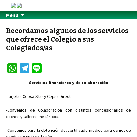
Menu
Recordamos algunos de los servicios
que ofrece el Colegio a sus
Colegiados/as
W
Te
Li
h
le
n
Servicios financieros y de colaboración
at
gr
e
sA
a
-Tarjetas Cepsa-Star y Cepsa Direct
p
m
-Convenios de Colaboración con distintos concesionarios de
p
coches y talleres mecánicos.
-Convenios para la obtención del certificado médico para carnet de
conducir y su tramitación.