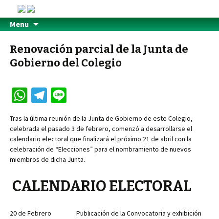
Menu
Renovación parcial de la Junta de
Gobierno del Colegio
W
Te
Li
h
le
n
Tras la última reunión de la Junta de Gobierno de este Colegio,
at
gr
e
celebrada el pasado 3 de febrero, comenzó a desarrollarse el
sA
a
calendario electoral que finalizará el próximo 21 de abril con la
celebración de “Elecciones” para el nombramiento de nuevos
p
m
miembros de dicha Junta.
p
CALENDARIO ELECTORAL
20 de Febrero Publicación de la Convocatoria y exhibición