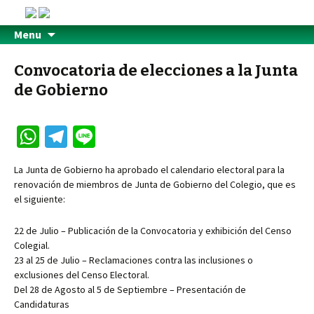
Menu
Convocatoria de elecciones a la Junta
de Gobierno
W
Te
Li
h
le
n
La Junta de Gobierno ha aprobado el calendario electoral para la
at
gr
e
renovación de miembros de Junta de Gobierno del Colegio, que es
sA
a
el siguiente:
p
m
22 de Julio – Publicación de la Convocatoria y exhibición del Censo
p
Colegial.
23 al 25 de Julio – Reclamaciones contra las inclusiones o
exclusiones del Censo Electoral.
Del 28 de Agosto al 5 de Septiembre – Presentación de
Candidaturas