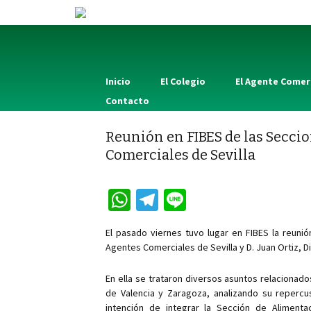
Inicio
El Colegio
El Agente Comer
Contacto
Reunión en FIBES de las Seccio
Comerciales de Sevilla
W
Te
Li
h
le
n
El pasado viernes tuvo lugar en FIBES la reuni
at
gr
e
Agentes Comerciales de Sevilla y D. Juan Ortiz, D
sA
a
En ella se trataron diversos asuntos relacionados
p
m
de Valencia y Zaragoza, analizando su repercus
intención de integrar la Sección de Alimenta