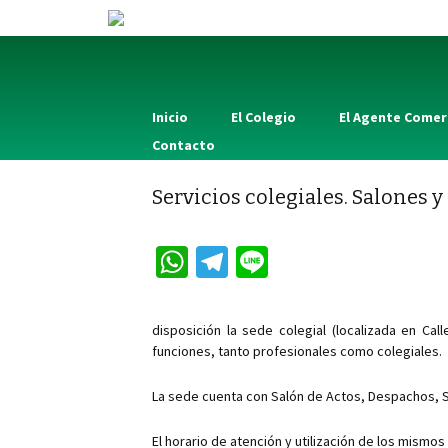
Inicio
El Colegio
El Agente Comer
Contacto
Servicios colegiales. Salones 
W
Te
Li
h
le
n
at
gr
e
disposición la sede colegial (localizada en Ca
sA
a
funciones, tanto profesionales como colegiales.
p
m
La sede cuenta con Salón de Actos, Despachos, Sa
p
El horario de atención y utilización de los mismos