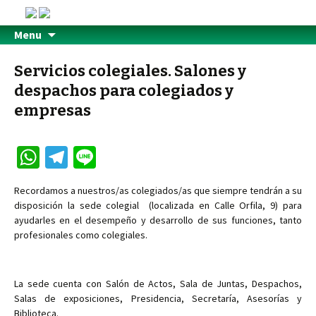
Menu
Servicios colegiales. Salones y
despachos para colegiados y
empresas
W
Te
Li
h
le
n
Recordamos a nuestros/as colegiados/as que siempre tendrán a su
at
gr
e
disposición la sede colegial (localizada en Calle Orfila, 9) para
sA
a
ayudarles en el desempeño y desarrollo de sus funciones, tanto
profesionales como colegiales.
p
m
p
La sede cuenta con Salón de Actos, Sala de Juntas, Despachos,
Salas de exposiciones, Presidencia, Secretaría, Asesorías y
Biblioteca.