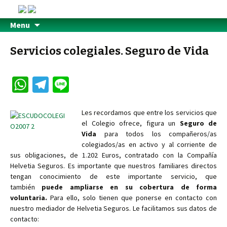
Menu
Servicios colegiales. Seguro de Vida
W
Te
Li
h
le
n
at
gr
e
Les recordamos que entre los servicios que
el Colegio ofrece, figura un
Seguro de
sA
a
Vida
para todos los compañeros/as
p
m
colegiados/as en activo y al corriente de
sus obligaciones, de 1.202 Euros, contratado con la Compañía
p
Helvetia Seguros. Es importante que nuestros familiares directos
tengan conocimiento de este importante servicio, que
también
puede ampliarse en su cobertura de forma
voluntaria.
Para ello, solo tienen que ponerse en contacto con
nuestro mediador de Helvetia Seguros. Le facilitamos sus datos de
contacto: