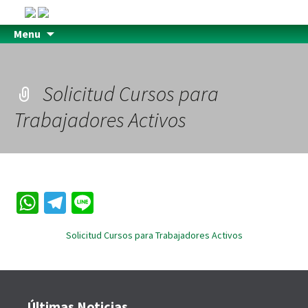
Menu
Solicitud Cursos para
Trabajadores Activos
W
Te
Li
h
le
n
Solicitud Cursos para Trabajadores Activos
at
gr
e
sA
a
p
m
Últimas Noticias