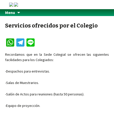
Menu
Servicios ofrecidos por el Colegio
W
Te
Li
h
le
n
Recordamos que en la Sede Colegial se ofrecen las siguientes
at
gr
e
facilidades para los Colegiados:
sA
a
-Despachos para entrevistas.
p
m
p
-Salas de Muestrarios.
-Salón de Actos para reuniones (hasta 50 personas).
-Equipo de proyección.