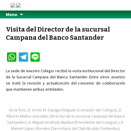
Menu
Visita del Director de la sucursal
Campana del Banco Santander
W
Te
Li
h
le
n
La sede de nuestro Colegio recibió la visita institucional del Director
at
gr
e
de la Sucursal Campana del Banco Santander. Entre otros asuntos
sA
a
se trató la revisión y actualización del convenio de colaboración
que mantienen ambas entidades.
p
m
p
En la foto, D. Victor M. Sayago Delgado (Contador del Colegio), D.
Alberto Muñoz González (Director de la sucursal Campana del Banco
Santander), D. Miguel Arrebola Medina (Presidente del Colegio) y D.
Manuel López Morales (Secretario del Club Nicolás Fontanillas)