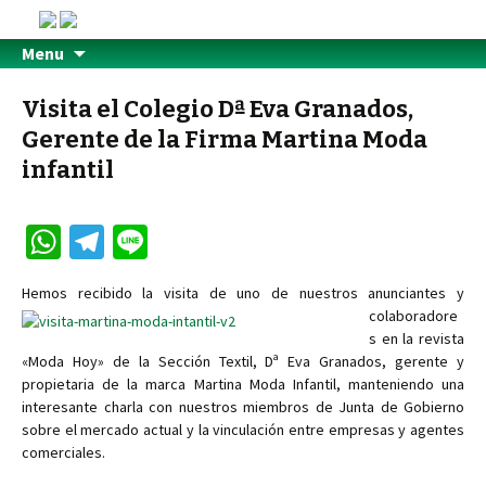
Menu
Visita el Colegio Dª Eva Granados,
Gerente de la Firma Martina Moda
infantil
W
Te
Li
h
le
n
Hemos recibido
la visita de uno de nuestros anunciantes y
at
gr
e
colaboradore
sA
a
s en la revista
«Moda Hoy» de la Sección Textil, Dª Eva Granados, gerente y
p
m
propietaria de la marca Martina Moda Infantil, manteniendo una
p
interesante charla con nuestros miembros de Junta de Gobierno
sobre el mercado actual y la vinculación entre empresas y agentes
comerciales.