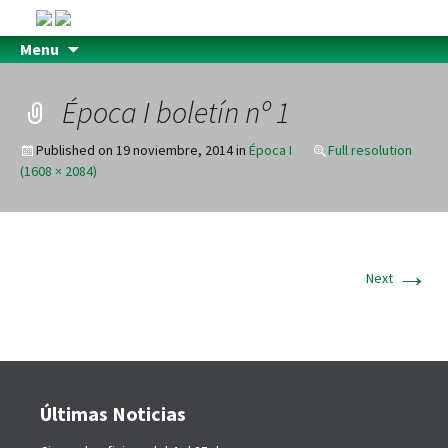
Menu
Época I boletín nº 1
Published on
19 noviembre, 2014
in
Época I
Full resolution
(1608 × 2084)
→
Next
Últimas Noticias