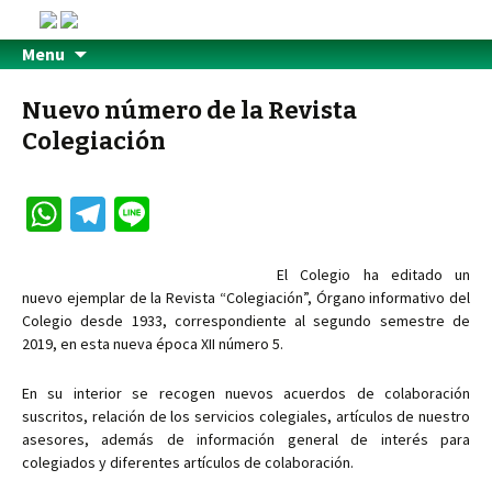
Menu
Nuevo número de la Revista
Colegiación
W
Te
Li
h
le
n
at
gr
e
El Colegio ha editado un
nuevo ejemplar de la Revista “Colegiación”, Órgano informativo del
sA
a
Colegio desde 1933, correspondiente al segundo semestre de
p
m
2019, en esta nueva época XII número 5.
p
En su interior se recogen nuevos acuerdos de colaboración
suscritos, relación de los servicios colegiales, artículos de nuestro
asesores, además de información general de interés para
colegiados y diferentes artículos de colaboración.