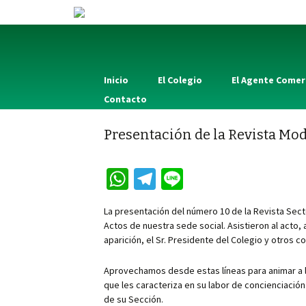
Inicio
El Colegio
El Agente Comer
Contacto
Presentación de la Revista Mod
W
Te
Li
h
le
n
La presentación del número 10 de la Revista Secto
at
gr
e
Actos de nuestra sede social. Asistieron al acto
sA
a
aparición, el Sr. Presidente del Colegio y otros c
p
m
Aprovechamos desde estas líneas para animar a 
p
que les caracteriza en su labor de concienciación 
de su Sección.